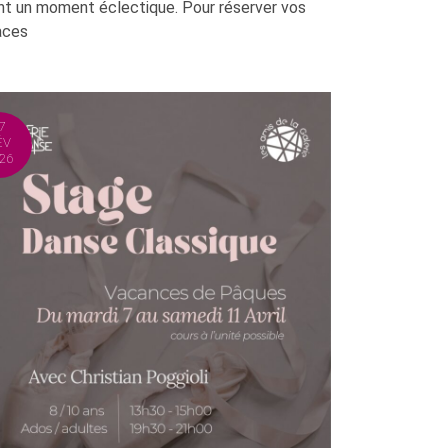
nt un moment éclectique. Pour réserver vos
aces
7
ÉV
26