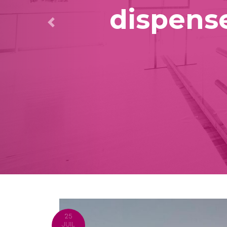
dispense
25
JUIL