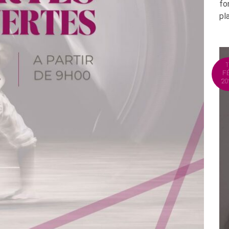
fo
pl
1
F
20