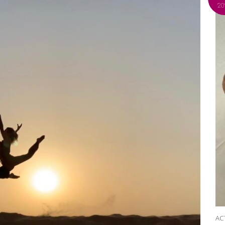
20
AC