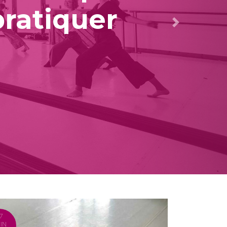
pratiquer
7
IN