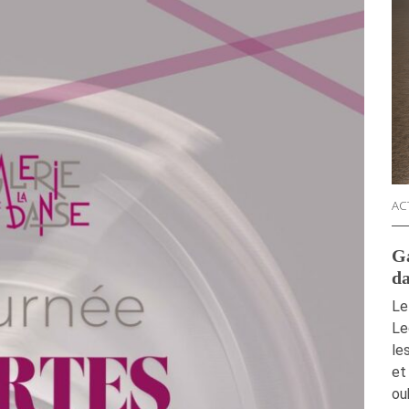
AC
Ga
da
Le
Le
le
et
ou