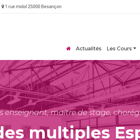
1 rue midol 25000 Besançon
Home
Actualités
Les Cours
s enseignant, maitre de stage, choré
des multiples Es