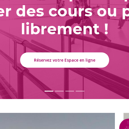
r des cours ou 
librement !
Réservez votre Espace en ligne
1
JU