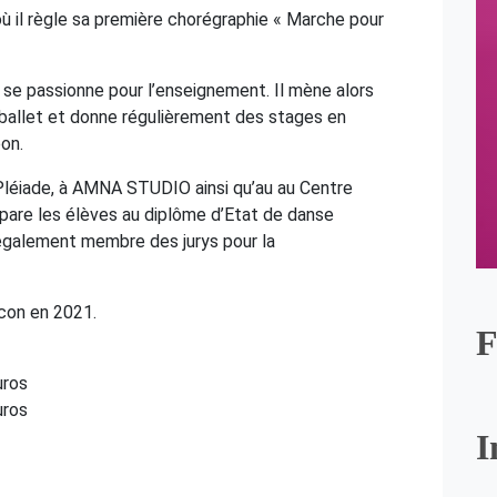
où il règle sa première chorégraphie « Marche pour
 se passionne pour l’enseignement. Il mène alors
 ballet et donne régulièrement des stages en
pon.
Pléiade, à AMNA STUDIO ainsi qu’au au Centre
épare les élèves au diplôme d’Etat de danse
t également membre des jurys pour la
ncon en 2021.
F
uros
uros
I