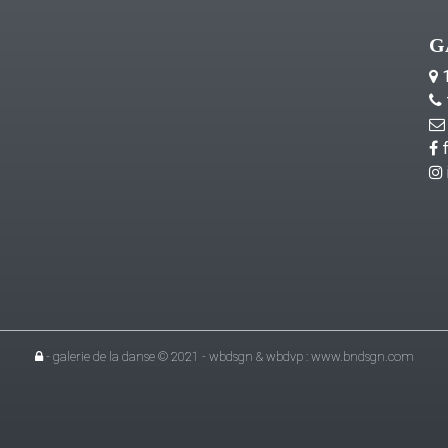
G
1
f
- galerie de la danse © 2021 - wbdsgn & wbdvp :
www.bndsgn.com