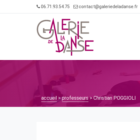
Skip
06.71.93.54.75
contact@galeriedeladanse.fr
to
content
accueil
>
professeurs
> Christian POGGIOLI