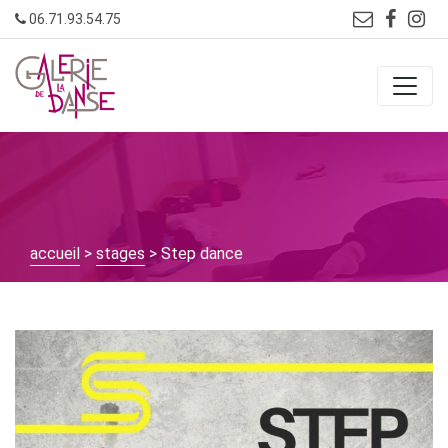
Skip
06.71.93.54.75
to
content
accueil
>
stages
> Step dance