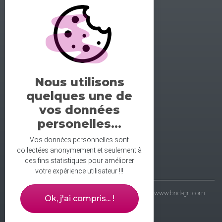
GALERIE DE LA DANSE
1 rue midol 25000 Besançon
tel: 06.71.93.54.75
Nous utilisons
contact@galeriedeladanse.fr
quelques une de
facebook/galeriedeladanse
vos données
instagram/lagaleriedeladanse
personelles...
Vos données personnelles sont
collectées anonymement et seulement à
des fins statistiques pour améliorer
votre expérience utilisateur !!!
- galerie de la danse © 2021 - wbdsgn & wbdvp :
www.bndsgn.com
Ok, j'ai compris... !