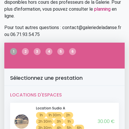
disponibles hors cours des professeurs de la Galerie. Pour
plus d’information, vous pouvez consulter le
planning
en
ligne.
Pour tout autres questions : contact@galeriedeladanse.fr
ou 06.71.93.54.75
1
2
3
4
5
6
Sélectionnez une prestation
LOCATIONS D'ESPACES
Location Sudio A
1h
1h 30m
2h
30.00 €
2h 30m
3h
1h
3h 30m
4h
5h
6h