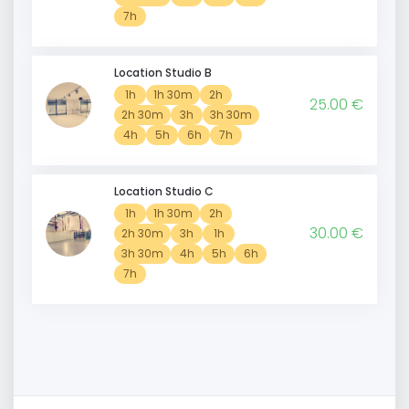
7h
Location Studio B
1h
1h 30m
2h
25.00 €
2h 30m
3h
3h 30m
4h
5h
6h
7h
Location Studio C
1h
1h 30m
2h
30.00 €
2h 30m
3h
1h
3h 30m
4h
5h
6h
7h