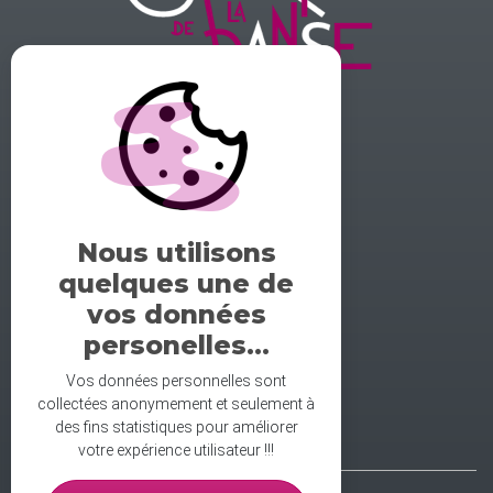
GALERIE DE LA DANSE
1 rue midol 25000 Besançon
tel: 06.71.93.54.75
Nous utilisons
contact@galeriedeladanse.fr
quelques une de
facebook/galeriedeladanse
vos données
instagram/lagaleriedeladanse
personelles...
Vos données personnelles sont
collectées anonymement et seulement à
des fins statistiques pour améliorer
votre expérience utilisateur !!!