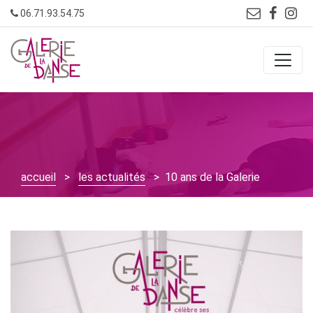
Skip
06.71.93.54.75
to
content
accueil
>
les actualités
> 10 ans de la Galerie