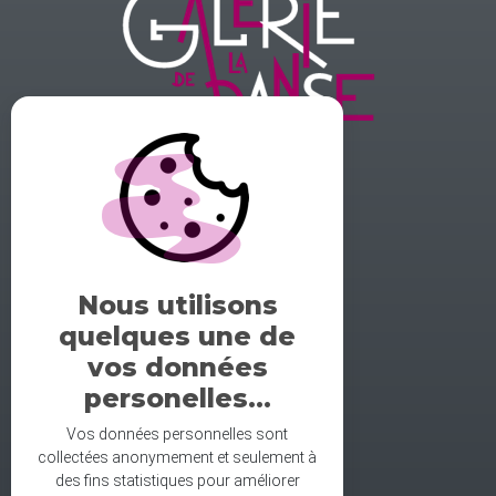
GALERIE DE LA DANSE
1 rue midol 25000 Besançon
tel: 06.71.93.54.75
Nous utilisons
contact@galeriedeladanse.fr
quelques une de
facebook/galeriedeladanse
vos données
instagram/lagaleriedeladanse
personelles...
Vos données personnelles sont
collectées anonymement et seulement à
des fins statistiques pour améliorer