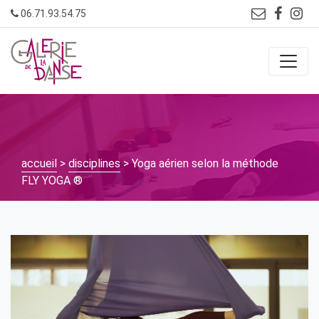
Skip
06.71.93.54.75
to
content
accueil
>
disciplines
> Yoga aérien selon la méthode
FLY YOGA ®