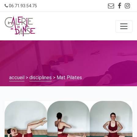
Skip
06.71.93.54.75
to
content
accueil
>
disciplines
> Mat Pilates