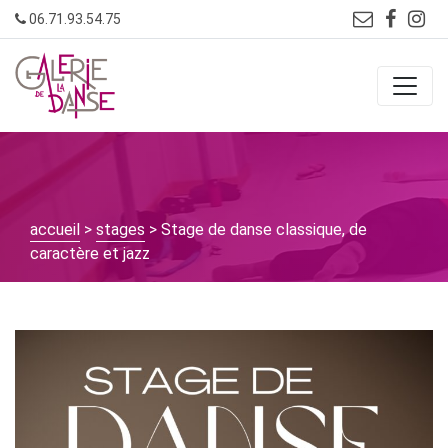
Skip
06.71.93.54.75
to
content
accueil
>
stages
> Stage de danse classique, de
caractère et jazz