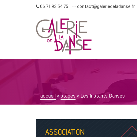
Skip
06.71.93.54.75
contact@galeriedeladanse.fr
to
content
accueil
>
stages
> Les Instants Dansés