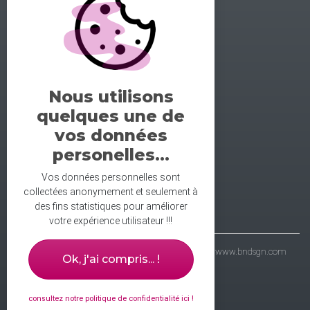
GALERIE DE LA DANSE
1 rue midol 25000 Besançon
tel: 06.71.93.54.75
Nous utilisons
contact@galeriedeladanse.fr
quelques une de
facebook/galeriedeladanse
vos données
instagram/lagaleriedeladanse
personelles...
Vos données personnelles sont
collectées anonymement et seulement à
des fins statistiques pour améliorer
votre expérience utilisateur !!!
- galerie de la danse © 2021 - wbdsgn & wbdvp :
www.bndsgn.com
Ok, j'ai compris... !
consultez notre politique de confidentialité ici !