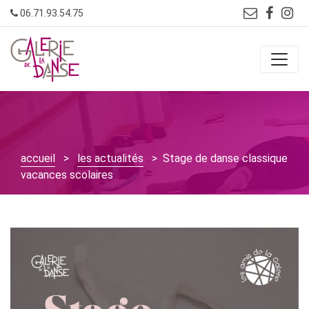
Skip
06.71.93.54.75
to
content
accueil
>
les actualités
> Stage de danse classique
vacances scolaires