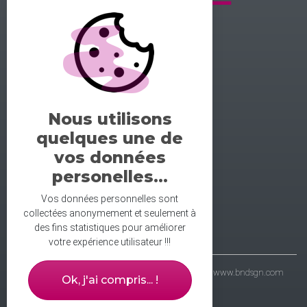
GALERIE DE LA DANSE
1 rue midol 25000 Besançon
tel: 06.71.93.54.75
Nous utilisons
contact@galeriedeladanse.fr
quelques une de
facebook/galeriedeladanse
vos données
instagram/lagaleriedeladanse
personelles...
Vos données personnelles sont
collectées anonymement et seulement à
des fins statistiques pour améliorer
votre expérience utilisateur !!!
- galerie de la danse © 2021 - wbdsgn & wbdvp :
www.bndsgn.com
Ok, j'ai compris... !