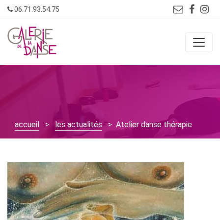
Skip
06.71.93.54.75
to
content
accueil
>
les actualités
> Atelier danse thérapie