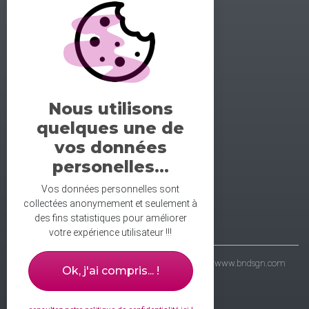
GALERIE DE LA DANSE
1 rue midol 25000 Besançon
tel: 06.71.93.54.75
Nous utilisons
contact@galeriedeladanse.fr
quelques une de
facebook/galeriedeladanse
vos données
instagram/lagaleriedeladanse
personelles...
Vos données personnelles sont
collectées anonymement et seulement à
des fins statistiques pour améliorer
votre expérience utilisateur !!!
- galerie de la danse © 2021 - wbdsgn & wbdvp :
www.bndsgn.com
Ok, j'ai compris... !