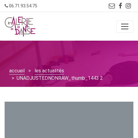
Skip
06.71.93.54.75
to
content
accueil
>
les actualités
> UNADJUSTEDNONRAW_thumb_1443 2