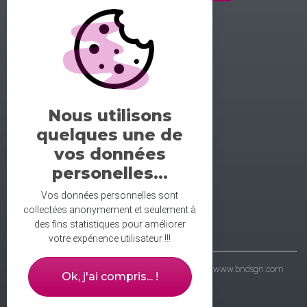
GALERIE DE LA DANSE
1 rue midol 25000 Besançon
tel: 06.71.93.54.75
Nous utilisons
contact@galeriedeladanse.fr
quelques une de
facebook/galeriedeladanse
vos données
instagram/lagaleriedeladanse
personelles...
Vos données personnelles sont
collectées anonymement et seulement à
des fins statistiques pour améliorer
votre expérience utilisateur !!!
- galerie de la danse © 2021 - wbdsgn & wbdvp :
www.bndsgn.com
Ok, j'ai compris... !