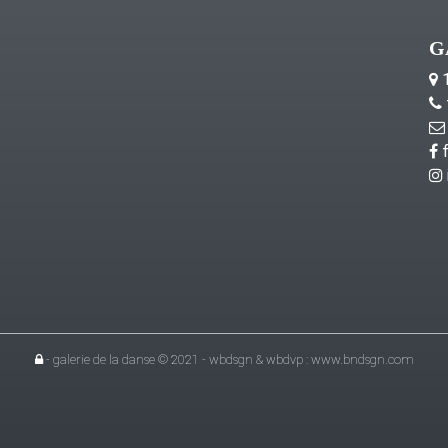
G
1
f
- galerie de la danse © 2021 - wbdsgn & wbdvp :
www.bndsgn.com