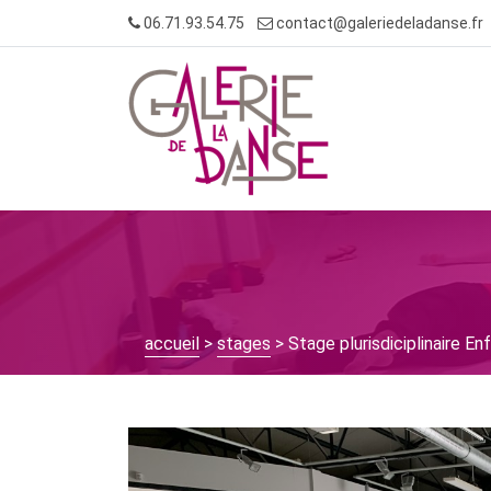
Skip
06.71.93.54.75
contact@galeriedeladanse.fr
to
content
accueil
>
stages
> Stage plurisdiciplinaire E