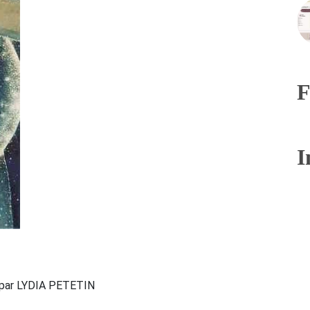
F
I
par LYDIA PETETIN