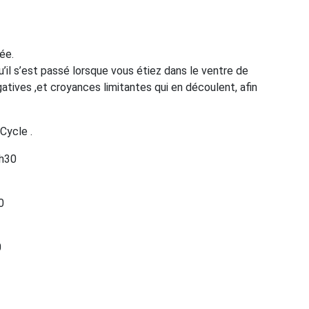
ée.
u’il s’est passé lorsque vous étiez dans le ventre de
tives ,et croyances limitantes qui en découlent, afin
Cycle .
9h30
0
0