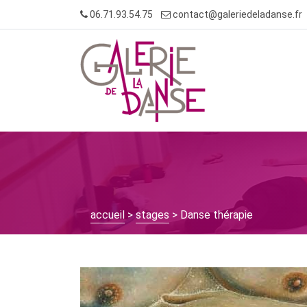
Skip
06.71.93.54.75
contact@galeriedeladanse.fr
to
content
accueil
>
stages
> Danse thérapie