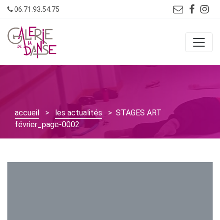
Skip
06.71.93.54.75
to
content
accueil
>
les actualités
> STAGES ART
février_page-0002