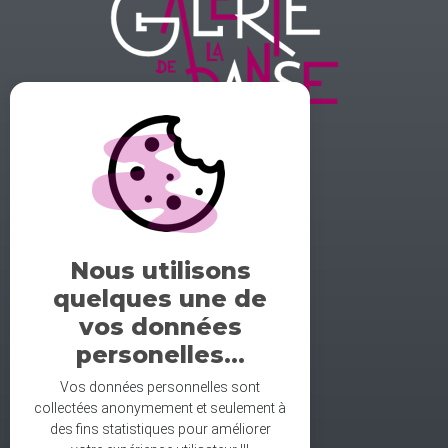
GALERIE DE LA DANSE
1 rue midol 25000 Besançon
tel: 06.71.93.54.75
Nous utilisons
contact@galeriedeladanse.fr
quelques une de
facebook/galeriedeladanse
vos données
instagram/lagaleriedeladanse
personelles...
Vos données personnelles sont
collectées anonymement et seulement à
des fins statistiques pour améliorer