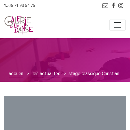
Skip
06.71.93.54.75
to
content
accueil
>
les actualités
> stage classique Christian