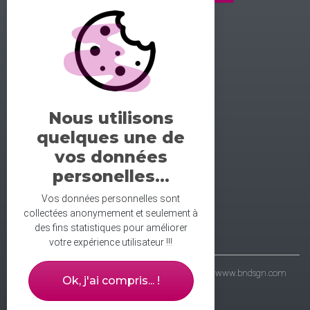
GALERIE DE LA DANSE
1 rue midol 25000 Besançon
tel: 06.71.93.54.75
Nous utilisons
contact@galeriedeladanse.fr
quelques une de
facebook/galeriedeladanse
vos données
instagram/lagaleriedeladanse
personelles...
Vos données personnelles sont
collectées anonymement et seulement à
des fins statistiques pour améliorer
votre expérience utilisateur !!!
- galerie de la danse © 2021 - wbdsgn & wbdvp :
www.bndsgn.com
Ok, j'ai compris... !