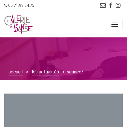
Skip
06.71.93.54.75
to
content
accueil
>
les actualités
> seance3