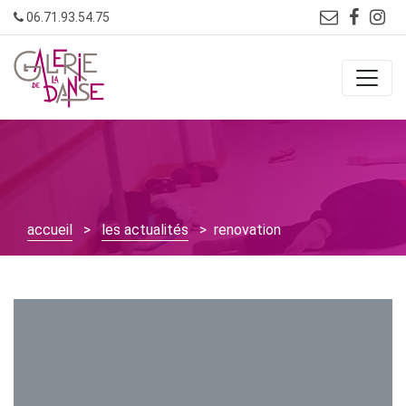
Skip
06.71.93.54.75
to
content
accueil
>
les actualités
> renovation