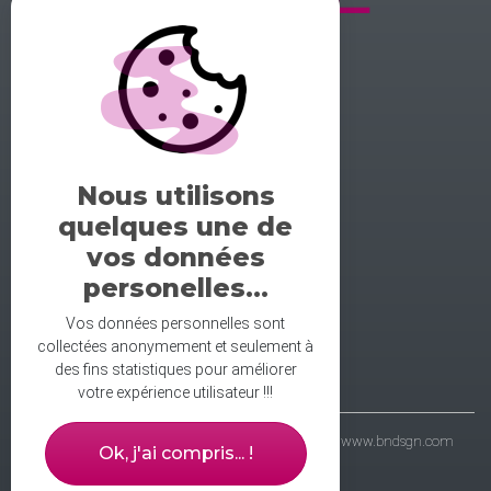
GALERIE DE LA DANSE
1 rue midol 25000 Besançon
tel: 06.71.93.54.75
Nous utilisons
contact@galeriedeladanse.fr
quelques une de
facebook/galeriedeladanse
vos données
instagram/lagaleriedeladanse
personelles...
Vos données personnelles sont
collectées anonymement et seulement à
des fins statistiques pour améliorer
votre expérience utilisateur !!!
- galerie de la danse © 2021 - wbdsgn & wbdvp :
www.bndsgn.com
Ok, j'ai compris... !