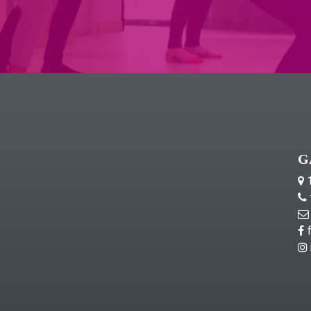
G
1
f