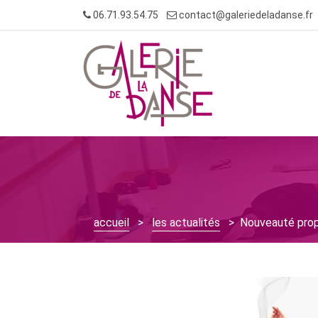
Skip
06.71.93.54.75
contact@galeriedeladanse.fr
to
content
accueil
>
les actualités
> Nouveauté prop