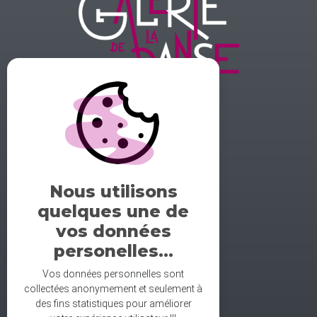
GALERIE DE LA DANSE
1 rue midol 25000 Besançon
tel: 06.71.93.54.75
Nous utilisons
contact@galeriedeladanse.fr
quelques une de
facebook/galeriedeladanse
vos données
instagram/lagaleriedeladanse
personelles...
Vos données personnelles sont
collectées anonymement et seulement à
des fins statistiques pour améliorer