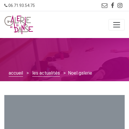
Skip
06.71.93.54.75
to
content
accueil
>
les actualités
> Noel galerie