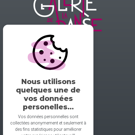
GALERIE DE LA DANSE
1 rue midol 25000 Besançon
tel: 06.71.93.54.75
Nous utilisons
contact@galeriedeladanse.fr
quelques une de
facebook/galeriedeladanse
vos données
instagram/lagaleriedeladanse
personelles...
Vos données personnelles sont
collectées anonymement et seulement à
des fins statistiques pour améliorer