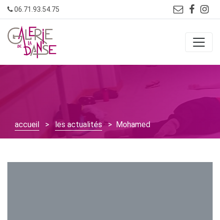
Skip
06.71.93.54.75
to
content
accueil
>
les actualités
> Mohamed