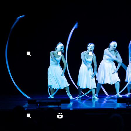
acebook
nstagram