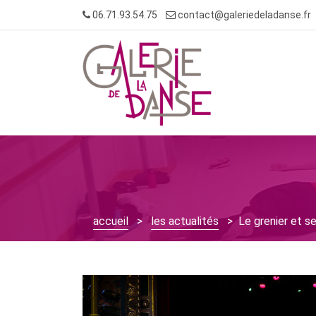
Skip
06.71.93.54.75
contact@galeriedeladanse.fr
to
content
accueil
>
les actualités
> Le grenier et se