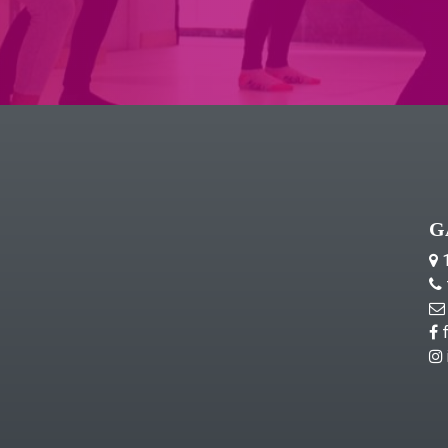
G
1
f