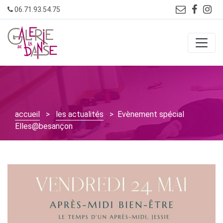
Skip
06.71.93.54.75
to
content
accueil
>
les actualités
> Evènement spécial
Elles@besançon