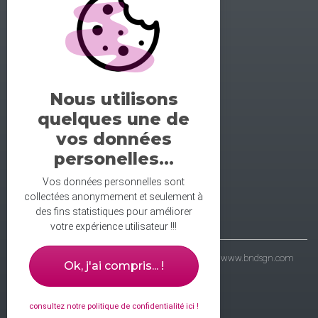
GALERIE DE LA DANSE
1 rue midol 25000 Besançon
tel: 06.71.93.54.75
Nous utilisons
contact@galeriedeladanse.fr
quelques une de
facebook/galeriedeladanse
vos données
instagram/lagaleriedeladanse
personelles...
Vos données personnelles sont
collectées anonymement et seulement à
des fins statistiques pour améliorer
votre expérience utilisateur !!!
- galerie de la danse © 2021 - wbdsgn & wbdvp :
www.bndsgn.com
Ok, j'ai compris... !
consultez notre politique de confidentialité ici !