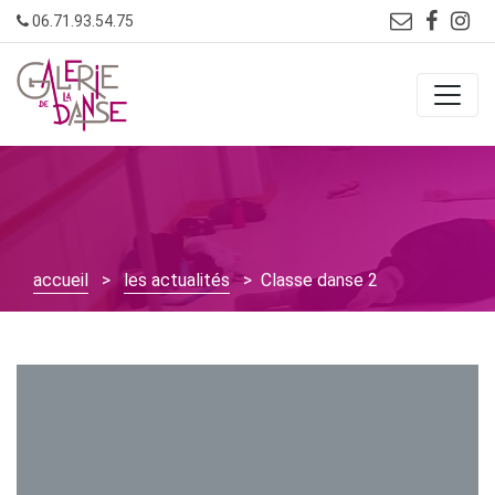
Skip
06.71.93.54.75
to
content
accueil
>
les actualités
> Classe danse 2