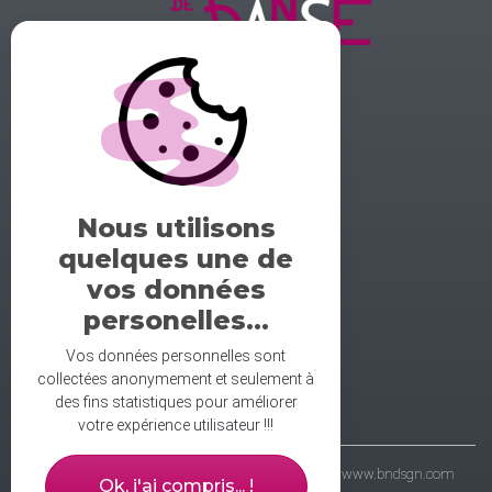
GALERIE DE LA DANSE
1 rue midol 25000 Besançon
tel: 06.71.93.54.75
Nous utilisons
contact@galeriedeladanse.fr
quelques une de
facebook/galeriedeladanse
vos données
instagram/lagaleriedeladanse
personelles...
Vos données personnelles sont
collectées anonymement et seulement à
des fins statistiques pour améliorer
votre expérience utilisateur !!!
- galerie de la danse © 2021 - wbdsgn & wbdvp :
www.bndsgn.com
Ok, j'ai compris... !