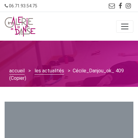
Skip
06.71.93.54.75
to
content
accueil
>
les actualités
> Cécile_Danjou_ok_ 409
(Copier)