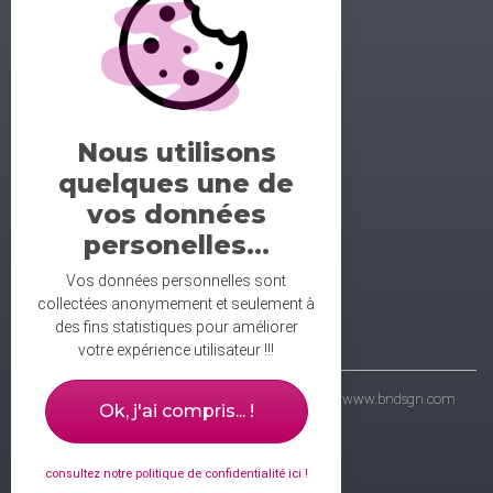
GALERIE DE LA DANSE
1 rue midol 25000 Besançon
tel: 06.71.93.54.75
Nous utilisons
contact@galeriedeladanse.fr
quelques une de
facebook/galeriedeladanse
vos données
instagram/lagaleriedeladanse
personelles...
Vos données personnelles sont
collectées anonymement et seulement à
des fins statistiques pour améliorer
votre expérience utilisateur !!!
- galerie de la danse © 2021 - wbdsgn & wbdvp :
www.bndsgn.com
Ok, j'ai compris... !
consultez notre politique de confidentialité ici !