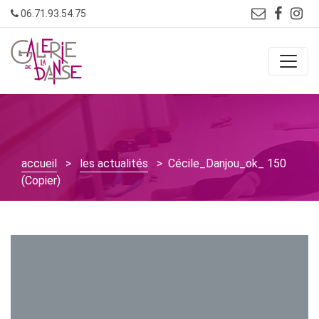
Skip
06.71.93.54.75
to
content
accueil
>
les actualités
> Cécile_Danjou_ok_ 150
(Copier)