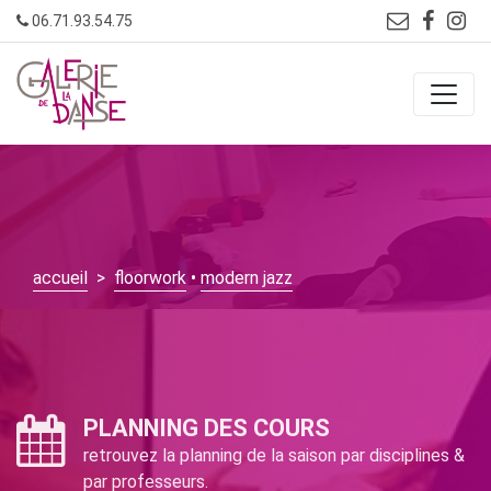
Skip
06.71.93.54.75
to
content
accueil
>
floorwork
•
modern jazz
PLANNING DES COURS
retrouvez la planning de la saison par disciplines &
par professeurs.