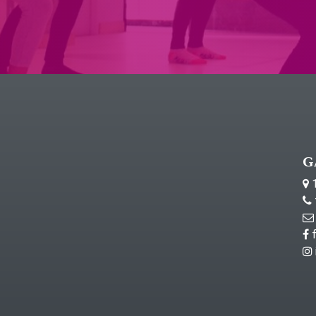
G
1
f