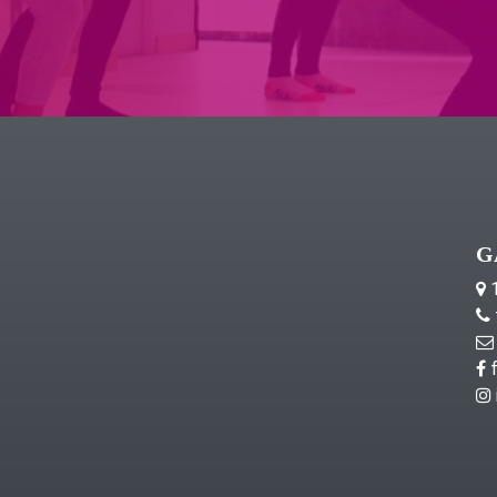
G
1
f