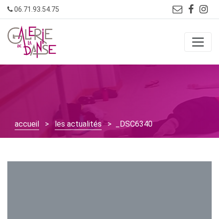
Skip
06.71.93.54.75
to
content
accueil
>
les actualités
> _DSC6340