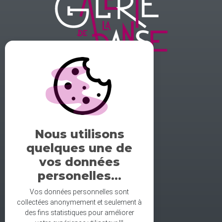
GALERIE DE LA DANSE
1 rue midol 25000 Besançon
tel: 06.71.93.54.75
Nous utilisons
contact@galeriedeladanse.fr
quelques une de
facebook/galeriedeladanse
vos données
instagram/lagaleriedeladanse
personelles...
Vos données personnelles sont
collectées anonymement et seulement à
des fins statistiques pour améliorer