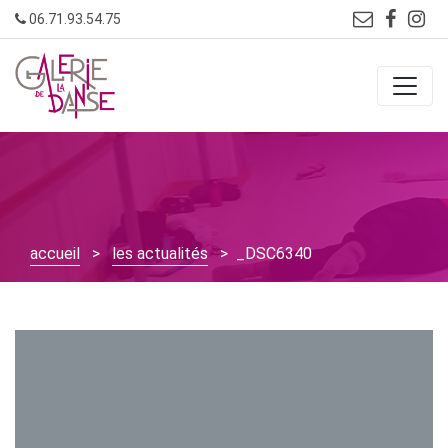
Skip
06.71.93.54.75
to
content
accueil
>
les actualités
> _DSC6340