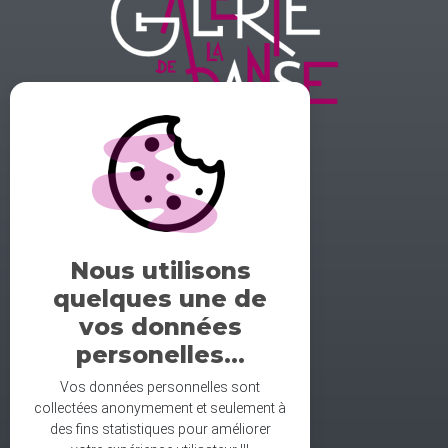
GALERIE DE LA DANSE
1 rue midol 25000 Besançon
tel: 06.71.93.54.75
Nous utilisons
contact@galeriedeladanse.fr
quelques une de
facebook/galeriedeladanse
vos données
instagram/lagaleriedeladanse
personelles...
Vos données personnelles sont
collectées anonymement et seulement à
des fins statistiques pour améliorer