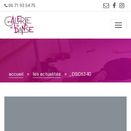
Skip
06.71.93.54.75
to
content
accueil
>
les actualités
> _DSC6340