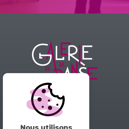
GALERIE DE LA DANSE
1 rue midol 25000 Besançon
tel: 06.71.93.54.75
Nous utilisons