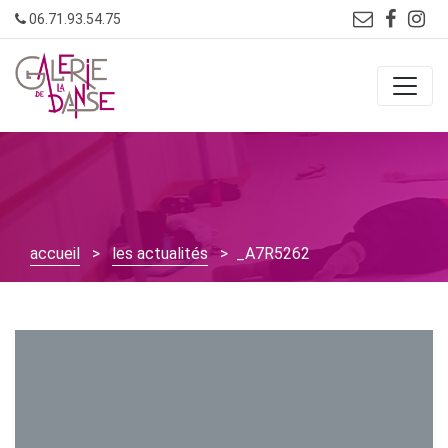
Skip
06.71.93.54.75
to
content
accueil
>
les actualités
> _A7R5262