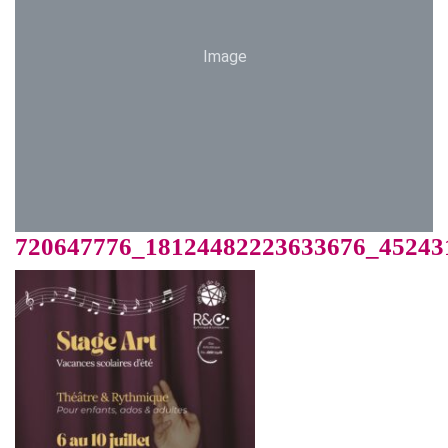
Image
720647776_18124482223633676_45243