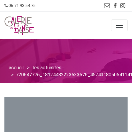
Skip
06.71.93.54.75
to
content
accueil
>
les actualités
> 720647776_18124482223633676_452431805054114