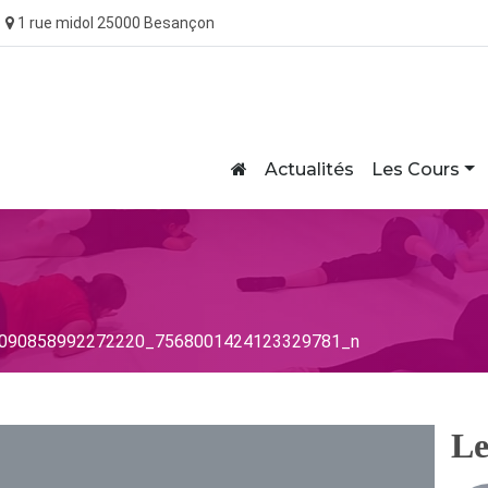
1 rue midol 25000 Besançon
Home
Actualités
Les Cours
90858992272220_7568001424123329781_n
Le