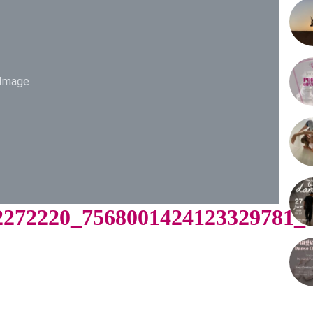
Image
2272220_7568001424123329781_