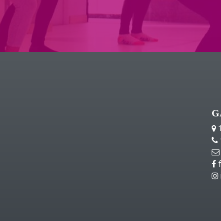
G
1
f