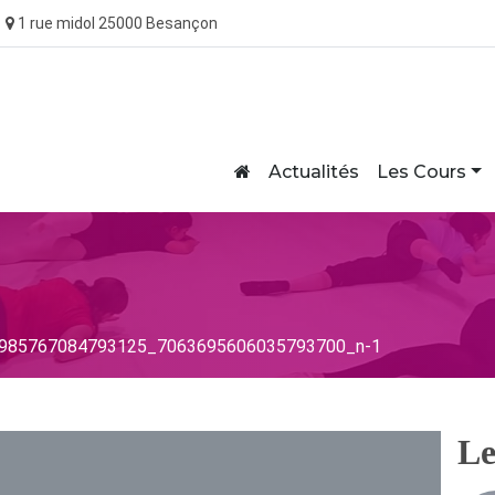
1 rue midol 25000 Besançon
Home
Actualités
Les Cours
85767084793125_7063695606035793700_n-1
Le