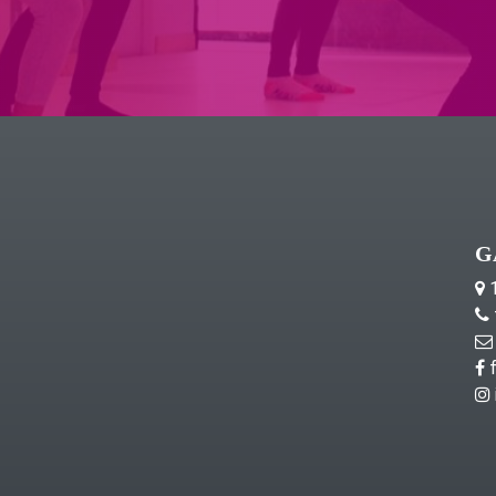
G
1
f