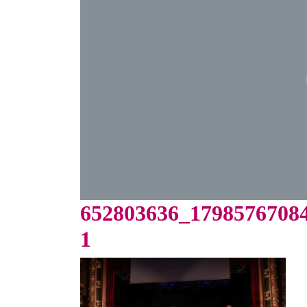
652803636_1798576708
1