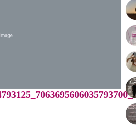
Image
4793125_7063695606035793700_