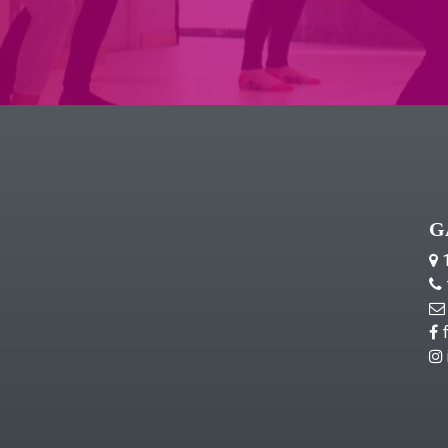
G
1
f