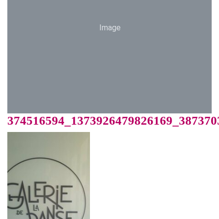
Image
374516594_1373926479826169_387370