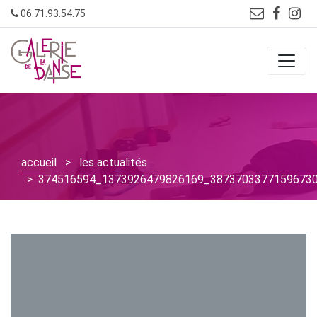
Skip
06.71.93.54.75
to
content
accueil
>
les actualités
> 374516594_1373926479826169_3873703377159673