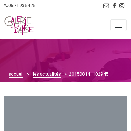
Skip
06.71.93.54.75
to
content
accueil
>
les actualités
> 20150814_102945