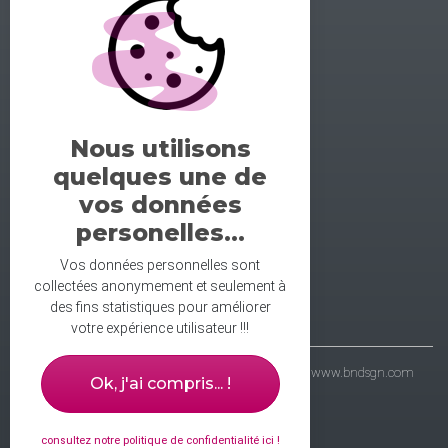
GALERIE DE LA DANSE
1 rue midol 25000 Besançon
tel: 06.71.93.54.75
Nous utilisons
contact@galeriedeladanse.fr
quelques une de
facebook/galeriedeladanse
vos données
instagram/lagaleriedeladanse
personelles...
Vos données personnelles sont
collectées anonymement et seulement à
des fins statistiques pour améliorer
votre expérience utilisateur !!!
- galerie de la danse © 2021 - wbdsgn & wbdvp :
www.bndsgn.com
Ok, j'ai compris... !
consultez notre politique de confidentialité ici !