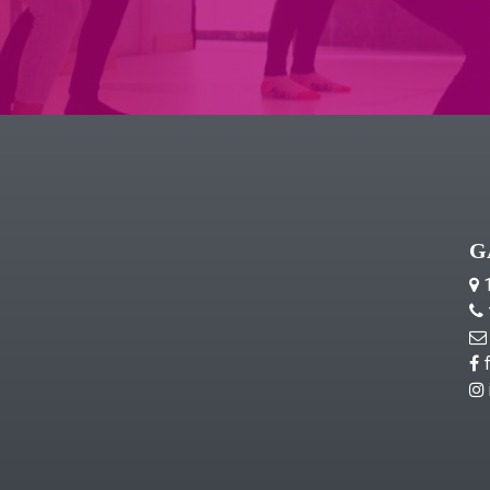
G
1
f