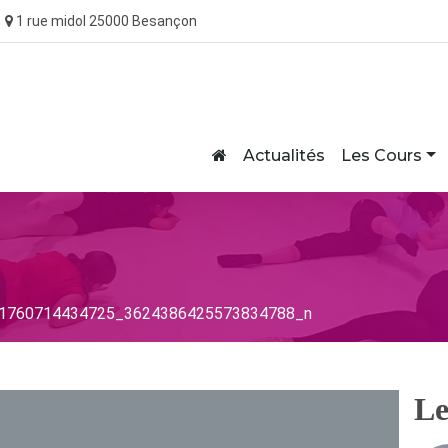
1 rue midol 25000 Besançon
Home
Actualités
Les Cours
760714434725_3624386425573834788_n
Le