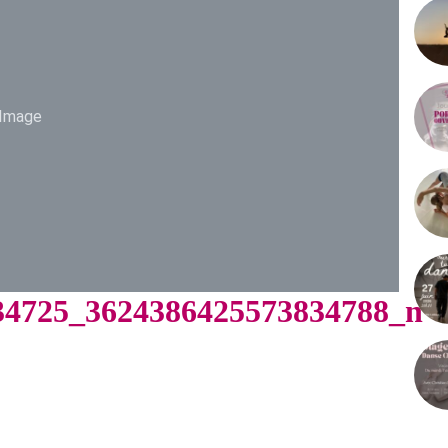
Image
34725_3624386425573834788_n