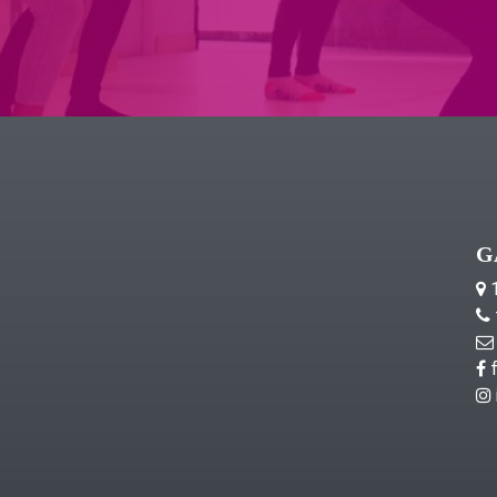
G
1
f