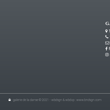
G
1
f
- galerie de la danse © 2021 - wbdsgn & wbdvp :
www.bndsgn.com