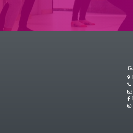
G
1
f