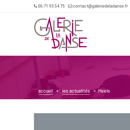
Skip
06.71.93.54.75
contact@galeriedeladanse.fr
to
content
accueil
>
les actualités
> Heels