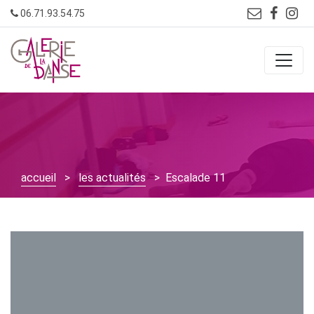
Skip
06.71.93.54.75
to
content
accueil
>
les actualités
> Escalade 11