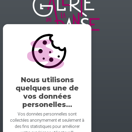
GALERIE DE LA DANSE
1 rue midol 25000 Besançon
tel: 06.71.93.54.75
Nous utilisons
contact@galeriedeladanse.fr
quelques une de
facebook/galeriedeladanse
vos données
instagram/lagaleriedeladanse
personelles...
Vos données personnelles sont
collectées anonymement et seulement à
des fins statistiques pour améliorer