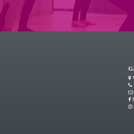
G
1
f