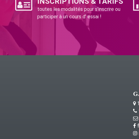
INSCRIPTIONS & TARIFS
toutes les modalités pour s’inscrire ou
participer à un cours d’ essai !
G
1
f